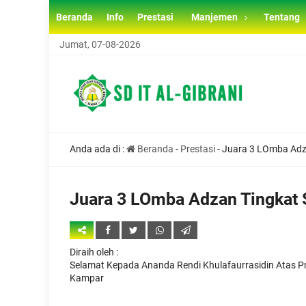
Beranda
Info
Prestasi
Manjemen
Tentang
Jumat, 07-08-2026
SISTEM PENERIMAAN MURID BARU (SPMB) SD IT AL GI
Anda ada di :
Beranda
-
Prestasi
-
Juara 3 LOmba Adz
Juara 3 LOmba Adzan Tingkat 
Diraih oleh
:
Selamat Kepada Ananda Rendi Khulafaurrasidin Atas P
Kampar