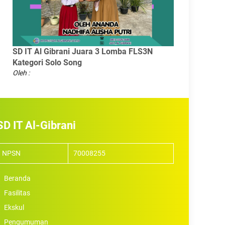
SD IT Al Gibrani Juara 3 Lomba FLS3N
Kategori Solo Song
Oleh :
SD IT Al-Gibrani
NPSN
70008255
Beranda
Fasilitas
Ekskul
Pengumuman