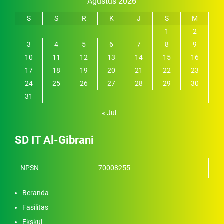
Agustus 2026
S
S
R
K
J
S
M
1
2
3
4
5
6
7
8
9
10
11
12
13
14
15
16
17
18
19
20
21
22
23
24
25
26
27
28
29
30
31
« Jul
SD IT Al-Gibrani
NPSN
70008255
Beranda
Fasilitas
Ekskul