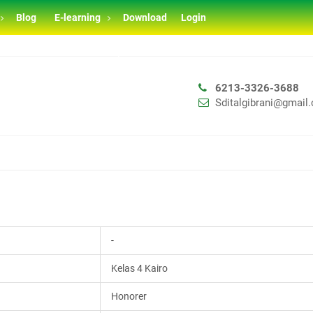
Blog
E-learning
Download
Login
BRANI TAHUN AJARAN 2026/2027
6213-3326-3688
Sditalgibrani@gmail
-
Kelas 4 Kairo
Honorer