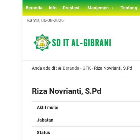
Beranda
Info
Prestasi
Manjemen
Tentang
Kamis, 06-08-2026
SISTEM PENERIMAAN MURID BARU (SPMB) SD IT AL GI
Anda ada di :
Beranda
-
GTK
-
Riza Novrianti, S.Pd
Riza Novrianti, S.Pd
Aktif mulai
Jabatan
Status