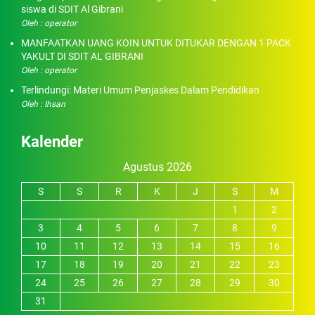
siswa di SDIT Al Gibrani
Oleh : operator
MANFAATKAN UANG KOIN UNTUK DITUKAR DENGAN 1 PACK
YAKULT DI SDIT AL GIBRANI
Oleh : operator
Terlindungi: Materi Umum Penjaskes Dalam Pendidikan
Oleh : Ihsan
Kalender
Agustus 2026
S
S
R
K
J
S
M
1
2
3
4
5
6
7
8
9
10
11
12
13
14
15
16
17
18
19
20
21
22
23
24
25
26
27
28
29
30
31