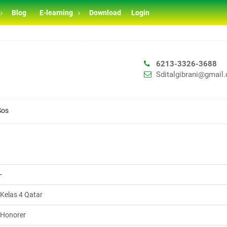
Blog
E-learning
Download
Login
BRANI TAHUN AJARAN 2026/2027
6213-3326-3688
Sditalgibrani@gmail
Sos
-
Kelas 4 Qatar
Honorer