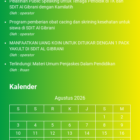
Pelatihan Public Speaking untuk Tenaga Pendidik di TK dan
SDIT Al Gibrani dengan Kamilatih
Oleh : operator
Program pemberian obat cacing dan skrining kesehatan untuk
siswa di SDIT Al Gibrani
Oleh : operator
MANFAATKAN UANG KOIN UNTUK DITUKAR DENGAN 1 PACK
YAKULT DI SDIT AL GIBRANI
Oleh : operator
Terlindungi: Materi Umum Penjaskes Dalam Pendidikan
Oleh : Ihsan
Kalender
Agustus 2026
S
S
R
K
J
S
M
1
2
3
4
5
6
7
8
9
10
11
12
13
14
15
16