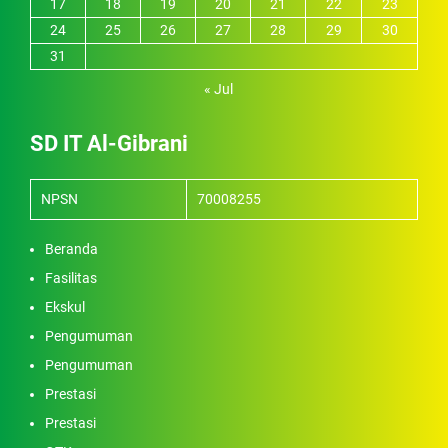
17
18
19
20
21
22
23
24
25
26
27
28
29
30
31
« Jul
SD IT Al-Gibrani
NPSN
70008255
Beranda
Fasilitas
Ekskul
Pengumuman
Pengumuman
Prestasi
Prestasi